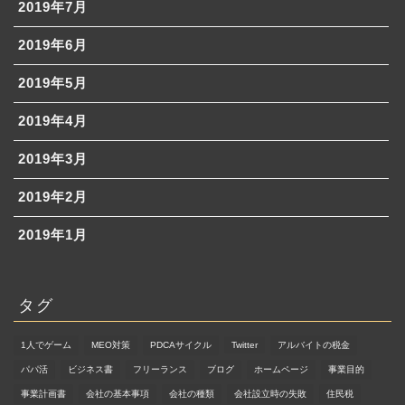
2019年7月
2019年6月
2019年5月
2019年4月
2019年3月
2019年2月
2019年1月
タグ
ホーム
1人でゲーム
MEO対策
PDCAサイクル
Twitter
アルバイトの税金
ブログ理念
パパ活
ビジネス書
フリーランス
ブログ
ホームページ
事業目的
事業計画書
会社の基本事項
会社の種類
会社設立時の失敗
住民税