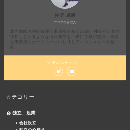
神野 卓磨
ブログの管理人
北赤羽駅の神野税理士事務所で働く25歳。独立や起業の
後押しとなるような情報発信を目標にブログ開設。税理
士事務所のホームページいじりとアルペンスキーが趣
味。
＼ Follow me ／
カテゴリー
独立、起業
会社設立
独立の心構え