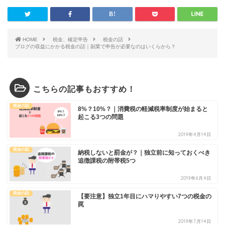
HOME
税金、確定申告
税金の話
ブログの収益にかかる税金の話｜副業で申告が必要なのはいくらから？
こちらの記事もおすすめ！
税金の話
8%？10%？｜消費税の軽減税率制度が始まると
起こる3つの問題
2019年4月14日
税金の話
納税しないと罰金が？｜独立前に知っておくべき
追徴課税の附帯税5つ
2019年6月4日
税金の話
【要注意】独立1年目にハマりやすい7つの税金の
罠
2019年7月14日