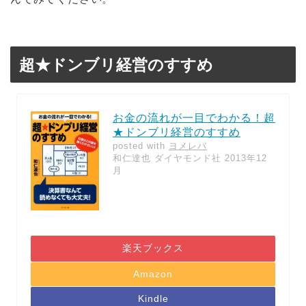
超★ドンブリ経営のすすめ
お金の流れが一目でわかる！超
★ドンブリ経営のすすめ
posted with
ヨメレバ
和仁達也 ダイヤモンド社 2013年12
月
楽天ブックス
Amazon
Kindle